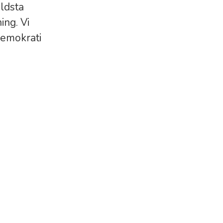
äldsta
ing. Vi
demokrati