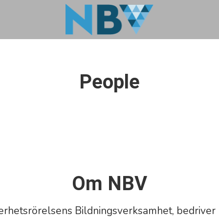
People
Om NBV
rhetsrörelsens Bildnings­verksamhet, bedriver