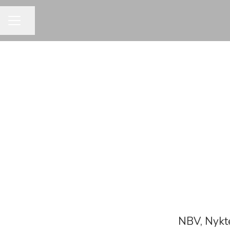
Dela sidan
KARRIÄRMENY
NBV, Nykte