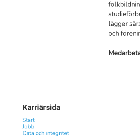
folkbildni
studie­för
lägger sär
och förenin
Medarbet
Karriärsida
Start
Jobb
Data och integritet