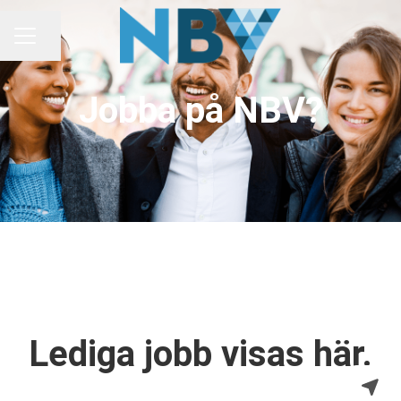
Dela sidan
KARRIÄRMENY
Jobba på NBV?
Lediga jobb visas här.